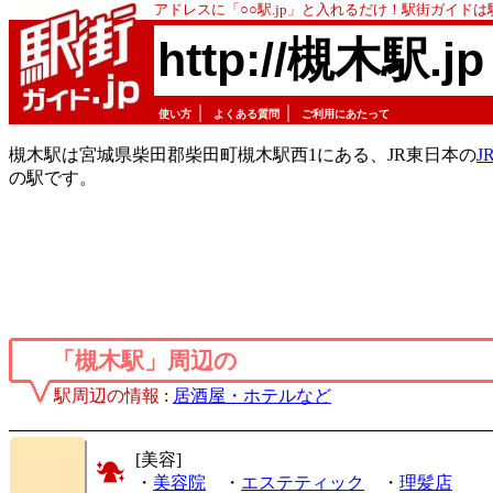
アドレスに「○○駅.jp」と入れるだけ！駅街ガイド
http://槻木駅.jp
｜
｜
使い方
よくある質問
ご利用にあたって
槻木駅は宮城県柴田郡柴田町槻木駅西1にある、JR東日本の
J
の駅です。
「槻木駅」周辺の
駅周辺の情報
:
居酒屋・ホテルなど
[美容]
・
美容院
・
エステティック
・
理髪店