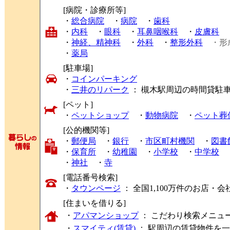
[病院・診療所等]
・
総合病院
・
病院
・
歯科
・
内科
・
眼科
・
耳鼻咽喉科
・
皮膚科
・
神経、精神科
・
外科
・
整形外科
・形
・
薬局
[駐車場]
・
コインパーキング
・
三井のリパーク
： 槻木駅周辺の時間貸駐
[ペット]
・
ペットショップ
・
動物病院
・
ペット葬
[公的機関等]
・
郵便局
・
銀行
・
市区町村機関
・
図書
・
保育所
・
幼稚園
・
小学校
・
中学校
・
神社
・
寺
[電話番号検索]
・
タウンページ
： 全国1,100万件のお店
[住まいを借りる]
・
アパマンショップ
： こだわり検索メニュ
・
スマイティ(賃貸)
： 駅周辺の賃貸物件を