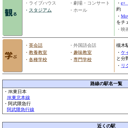
・ライブハウス
・劇場・コンサート
・
e
約
・
スタジアム
・ホール
・
Mov
をチ
・映画
・
英会話
・外国語会話
槻木
・
教養教室
・
趣味教室
・
ケ
と分
・
各種学校
・
専門学校
・
リ
路線の駅名一覧
・JR東日本
JR東北本線
・阿武隈急行
阿武隈急行線
近くの駅