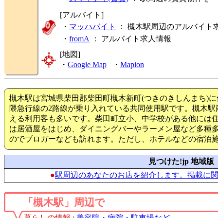
[アルバイト]
・
マッハバイト
： 槻木駅周辺のアルバイト
・
fromA
：
アルバイト求人情報
[地図]
・
Google Map
・
Mapion
槻木駅は宮城県柴田郡柴田町槻木新町(つきのきしんまち)に
隈急行線の2路線が乗り入れている共同使用駅です。槻木駅
える利用客も多いです。柴田町立小、中学校がある他には
は居酒屋をはじめ、ダイニングバーやラーメン屋など多種
のでブロガーなども訪れます。ただし、ホテルなどの宿泊
見つけた!jp 地域版
●
駅周辺のあなたのお店を紹介します。掲載に
「槻木駅」周辺で
暮らしの情報
:
美容院・病院・駐車場など