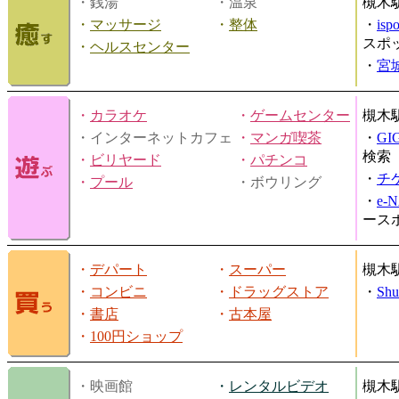
・銭湯
・温泉
槻木
・
マッサージ
・
整体
・
is
スポ
・
ヘルスセンター
・
宮
・
カラオケ
・
ゲームセンター
槻木
・インターネットカフェ
・
マンガ喫茶
・
GI
検索
・
ビリヤード
・
パチンコ
・
チ
・
プール
・ボウリング
・
e-
ース
・
デパート
・
スーパー
槻木
・
コンビニ
・
ドラッグストア
・
Shu
・
書店
・
古本屋
・
100円ショップ
・映画館
・
レンタルビデオ
槻木