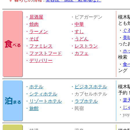
・
居酒屋
・ビアガーデン
槻木
とも
・
焼肉
・
中華
・
ぐ
・
ラーメン
・
すし
・
美
・
そば
・
うどん
った
・
ファミレス
・
レストラン
・
ホ
・
ファストフード
・
カフェ
検索
・
デリバリー
・
食
ング
・
ホテル
・
ビジネスホテル
槻木
予約
・
シティホテル
・カプセルホテル
・
楽
・
リゾートホテル
・
ラブホテル
・
じ
・
旅館
・民宿
・yoy