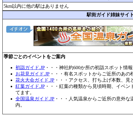
5km以内に他の駅はありません
駅街ガイド姉妹サイ
季節ごとのイベントをご案内
初詣ガイド.JP
・・・神社約600か所の初詣スポット情
お花見ガイド.JP
・・・有名スポットからご近所のあの桜
花火大会ガイド.JP
・・・アクセス、打ち上げ本数、見
紅葉ガイド.JP
・・・紅葉の種類から見頃時期、イベン
てます。
全国温泉ガイド.JP
・・・人気温泉からご近所の意外な
内。